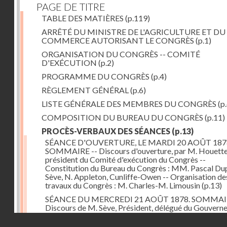
PAGE DE TITRE
TABLE DES MATIÈRES
(p.119)
ARRÊTÉ DU MINISTRE DE L'AGRICULTURE ET DU
COMMERCE AUTORISANT LE CONGRÈS
(p.1)
ORGANISATION DU CONGRÈS -- COMITÉ
D'EXÉCUTION
(p.2)
PROGRAMME DU CONGRÈS
(p.4)
RÈGLEMENT GÉNÉRAL
(p.6)
LISTE GÉNÉRALE DES MEMBRES DU CONGRÈS
(p.
COMPOSITION DU BUREAU DU CONGRÈS
(p.11)
PROCÈS-VERBAUX DES SÉANCES
(p.13)
SÉANCE D'OUVERTURE, LE MARDI 20 AOÛT 187
SOMMAIRE -- Discours d'ouverture, par M. Houette
président du Comité d'exécution du Congrès --
Constitution du Bureau du Congrès : MM. Pascal Dup
Sève, N. Appleton, Cunliffe-Owen -- Organisation de
travaux du Congrès : M. Charles-M. Limousin
(p.13)
SÉANCE DU MERCREDI 21 AOÛT 1878. SOMMAIR
Discours de M. Sève, Président, délégué du Gouver
belge -- Lecture et adoption du procès-verbal de la 
Droits réservés - CNAM
précédente -- Questions rentrant dans le programme 