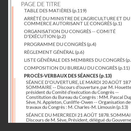
PAGE DE TITRE
TABLE DES MATIÈRES
(p.119)
ARRÊTÉ DU MINISTRE DE L'AGRICULTURE ET DU
COMMERCE AUTORISANT LE CONGRÈS
(p.1)
ORGANISATION DU CONGRÈS -- COMITÉ
D'EXÉCUTION
(p.2)
PROGRAMME DU CONGRÈS
(p.4)
RÈGLEMENT GÉNÉRAL
(p.6)
LISTE GÉNÉRALE DES MEMBRES DU CONGRÈS
(p.
COMPOSITION DU BUREAU DU CONGRÈS
(p.11)
PROCÈS-VERBAUX DES SÉANCES
(p.13)
SÉANCE D'OUVERTURE, LE MARDI 20 AOÛT 187
SOMMAIRE -- Discours d'ouverture, par M. Houette
président du Comité d'exécution du Congrès --
Constitution du Bureau du Congrès : MM. Pascal Dup
Sève, N. Appleton, Cunliffe-Owen -- Organisation de
travaux du Congrès : M. Charles-M. Limousin
(p.13)
SÉANCE DU MERCREDI 21 AOÛT 1878. SOMMAIR
Discours de M. Sève, Président, délégué du Gouver
belge -- Lecture et adoption du procès-verbal de la 
Droits réservés - CNAM
précédente -- Questions rentrant dans le programme 