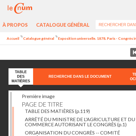
À PROPOS
CATALOGUE GÉNÉRAL
Accueil
Catalogue général
Exposition universelle. 1878. Paris - Congrès 
TABLE
T
DES
RECHERCHE DANS LE DOCUMENT
OC
MATIÈRES
Première image
PAGE DE TITRE
TABLE DES MATIÈRES
(p.119)
ARRÊTÉ DU MINISTRE DE L'AGRICULTURE ET DU
COMMERCE AUTORISANT LE CONGRÈS
(p.1)
ORGANISATION DU CONGRÈS -- COMITÉ