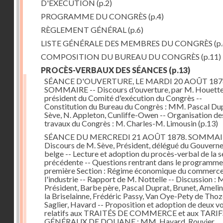
D'EXÉCUTION
(p.2)
PROGRAMME DU CONGRÈS
(p.4)
RÈGLEMENT GÉNÉRAL
(p.6)
LISTE GÉNÉRALE DES MEMBRES DU CONGRÈS
(p.
COMPOSITION DU BUREAU DU CONGRÈS
(p.11)
PROCÈS-VERBAUX DES SÉANCES
(p.13)
SÉANCE D'OUVERTURE, LE MARDI 20 AOÛT 187
SOMMAIRE -- Discours d'ouverture, par M. Houette
président du Comité d'exécution du Congrès --
Constitution du Bureau du Congrès : MM. Pascal Dup
Sève, N. Appleton, Cunliffe-Owen -- Organisation de
travaux du Congrès : M. Charles-M. Limousin
(p.13)
SÉANCE DU MERCREDI 21 AOÛT 1878. SOMMAIR
Discours de M. Sève, Président, délégué du Gouver
belge -- Lecture et adoption du procès-verbal de la 
précédente -- Questions rentrant dans le programme 
première Section : Régime économique du commerce
l'industrie -- Rapport de M. Nottelle -- Discussion : 
Président, Barbe père, Pascal Duprat, Brunet, Ameli
la Briselainne, Frédéric Passy, Van Oye-Pety de Thoz
Saglier, Havard -- Proposition et adoption de deux v
relatifs aux TRAITÉS DE COMMERCE et aux TARIF
GÉNÉRAUX DE DOUANE : MM. Havard, Rouvier,