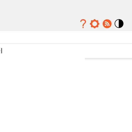
Mode
contraste
élévé