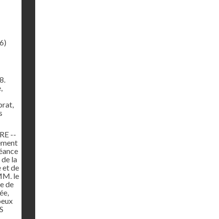
6)
8.
,
rat,
s
E --
nement
séance
de la
 et de
MM. le
ne de
ée,
oeux
S