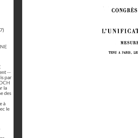
7)
ONE
E
nt --
is par
BROCH
r la
ne des
e à
ec le
.
rs --