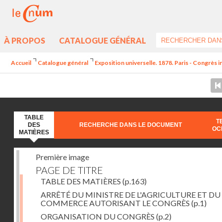
À PROPOS
CATALOGUE GÉNÉRAL
Accueil
Catalogue général
Exposition universelle. 1878. Paris - Congrès in
TABLE
T
DES
RECHERCHE DANS LE DOCUMENT
OC
MATIÈRES
Première image
PAGE DE TITRE
TABLE DES MATIÈRES
(p.163)
ARRÊTÉ DU MINISTRE DE L'AGRICULTURE ET DU
COMMERCE AUTORISANT LE CONGRÈS
(p.1)
ORGANISATION DU CONGRÈS
(p.2)