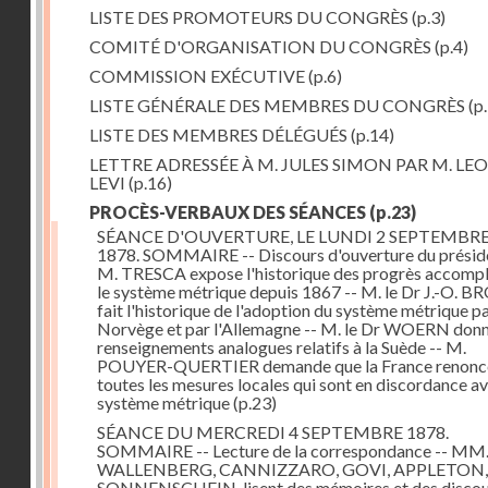
LISTE DES PROMOTEURS DU CONGRÈS
(p.3)
COMITÉ D'ORGANISATION DU CONGRÈS
(p.4)
COMMISSION EXÉCUTIVE
(p.6)
LISTE GÉNÉRALE DES MEMBRES DU CONGRÈS
(p.
LISTE DES MEMBRES DÉLÉGUÉS
(p.14)
LETTRE ADRESSÉE À M. JULES SIMON PAR M. LE
LEVI
(p.16)
PROCÈS-VERBAUX DES SÉANCES
(p.23)
SÉANCE D'OUVERTURE, LE LUNDI 2 SEPTEMBR
1878. SOMMAIRE -- Discours d'ouverture du préside
M. TRESCA expose l'historique des progrès accompl
le système métrique depuis 1867 -- M. le Dr J.-O. 
fait l'historique de l'adoption du système métrique pa
Norvège et par l'Allemagne -- M. le Dr WOERN don
renseignements analogues relatifs à la Suède -- M.
POUYER-QUERTIER demande que la France renonc
toutes les mesures locales qui sont en discordance av
système métrique
(p.23)
SÉANCE DU MERCREDI 4 SEPTEMBRE 1878.
SOMMAIRE -- Lecture de la correspondance -- MM
WALLENBERG, CANNIZZARO, GOVI, APPLETON,
SONNENSCHEIN, lisent des mémoires et des discou