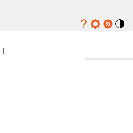
Mode
contraste
élévé