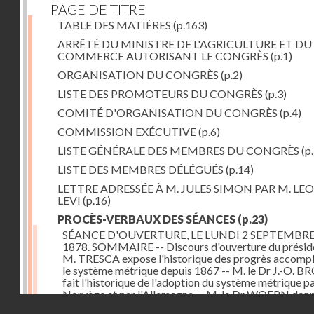
PAGE DE TITRE
TABLE DES MATIÈRES
(p.163)
ARRÊTÉ DU MINISTRE DE L'AGRICULTURE ET DU
COMMERCE AUTORISANT LE CONGRÈS
(p.1)
ORGANISATION DU CONGRÈS
(p.2)
LISTE DES PROMOTEURS DU CONGRÈS
(p.3)
COMITÉ D'ORGANISATION DU CONGRÈS
(p.4)
COMMISSION EXÉCUTIVE
(p.6)
LISTE GÉNÉRALE DES MEMBRES DU CONGRÈS
(p.
LISTE DES MEMBRES DÉLÉGUÉS
(p.14)
LETTRE ADRESSÉE À M. JULES SIMON PAR M. LE
LEVI
(p.16)
PROCÈS-VERBAUX DES SÉANCES
(p.23)
SÉANCE D'OUVERTURE, LE LUNDI 2 SEPTEMBR
1878. SOMMAIRE -- Discours d'ouverture du préside
M. TRESCA expose l'historique des progrès accompl
le système métrique depuis 1867 -- M. le Dr J.-O. 
fait l'historique de l'adoption du système métrique pa
Norvège et par l'Allemagne -- M. le Dr WOERN don
Droits réservés - CNAM
renseignements analogues relatifs à la Suède -- M.