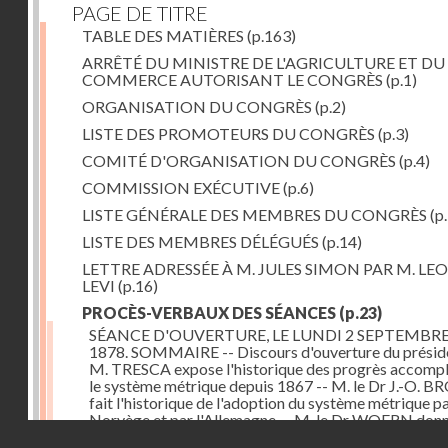
PAGE DE TITRE
TABLE DES MATIÈRES
(p.163)
ARRÊTÉ DU MINISTRE DE L'AGRICULTURE ET DU
COMMERCE AUTORISANT LE CONGRÈS
(p.1)
ORGANISATION DU CONGRÈS
(p.2)
LISTE DES PROMOTEURS DU CONGRÈS
(p.3)
COMITÉ D'ORGANISATION DU CONGRÈS
(p.4)
COMMISSION EXÉCUTIVE
(p.6)
LISTE GÉNÉRALE DES MEMBRES DU CONGRÈS
(p.
LISTE DES MEMBRES DÉLÉGUÉS
(p.14)
LETTRE ADRESSÉE À M. JULES SIMON PAR M. LE
LEVI
(p.16)
PROCÈS-VERBAUX DES SÉANCES
(p.23)
SÉANCE D'OUVERTURE, LE LUNDI 2 SEPTEMBR
1878. SOMMAIRE -- Discours d'ouverture du préside
M. TRESCA expose l'historique des progrès accompl
le système métrique depuis 1867 -- M. le Dr J.-O. 
fait l'historique de l'adoption du système métrique pa
Norvège et par l'Allemagne -- M. le Dr WOERN don
Droits réservés - CNAM
renseignements analogues relatifs à la Suède -- M.