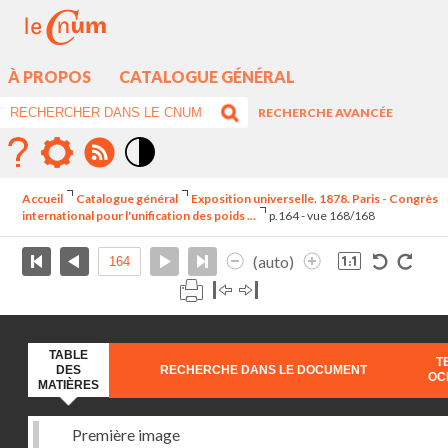
À PROPOS
CATALOGUE GÉNÉRAL
RECHERCHE AVANCÉE
Mode
contraste
Accueil
Catalogue général
Exposition universelle. 1878. Paris - Congrès
élévé
international pour l'unification des poids ...
p.164 - vue 168/168
(auto)
TABLE
T
DES
RECHERCHE DANS LE DOCUMENT
OC
MATIÈRES
Première image