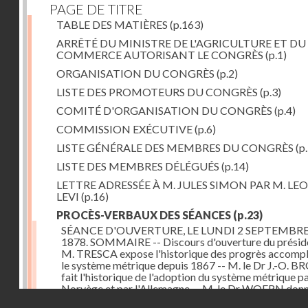
PAGE DE TITRE
TABLE DES MATIÈRES
(p.163)
ARRÊTÉ DU MINISTRE DE L'AGRICULTURE ET DU
COMMERCE AUTORISANT LE CONGRÈS
(p.1)
ORGANISATION DU CONGRÈS
(p.2)
LISTE DES PROMOTEURS DU CONGRÈS
(p.3)
COMITÉ D'ORGANISATION DU CONGRÈS
(p.4)
COMMISSION EXÉCUTIVE
(p.6)
LISTE GÉNÉRALE DES MEMBRES DU CONGRÈS
(p.
LISTE DES MEMBRES DÉLÉGUÉS
(p.14)
LETTRE ADRESSÉE À M. JULES SIMON PAR M. LE
LEVI
(p.16)
PROCÈS-VERBAUX DES SÉANCES
(p.23)
SÉANCE D'OUVERTURE, LE LUNDI 2 SEPTEMBR
1878. SOMMAIRE -- Discours d'ouverture du préside
M. TRESCA expose l'historique des progrès accompl
le système métrique depuis 1867 -- M. le Dr J.-O. 
fait l'historique de l'adoption du système métrique pa
Norvège et par l'Allemagne -- M. le Dr WOERN don
Droits réservés - CNAM
renseignements analogues relatifs à la Suède -- M.