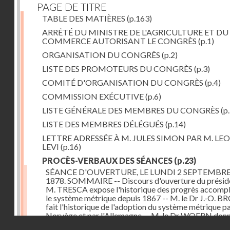
PAGE DE TITRE
TABLE DES MATIÈRES
(p.163)
ARRÊTÉ DU MINISTRE DE L'AGRICULTURE ET DU
COMMERCE AUTORISANT LE CONGRÈS
(p.1)
ORGANISATION DU CONGRÈS
(p.2)
LISTE DES PROMOTEURS DU CONGRÈS
(p.3)
COMITÉ D'ORGANISATION DU CONGRÈS
(p.4)
COMMISSION EXÉCUTIVE
(p.6)
LISTE GÉNÉRALE DES MEMBRES DU CONGRÈS
(p.
LISTE DES MEMBRES DÉLÉGUÉS
(p.14)
LETTRE ADRESSÉE À M. JULES SIMON PAR M. LE
LEVI
(p.16)
PROCÈS-VERBAUX DES SÉANCES
(p.23)
SÉANCE D'OUVERTURE, LE LUNDI 2 SEPTEMBR
1878. SOMMAIRE -- Discours d'ouverture du préside
M. TRESCA expose l'historique des progrès accompl
le système métrique depuis 1867 -- M. le Dr J.-O. 
fait l'historique de l'adoption du système métrique pa
Norvège et par l'Allemagne -- M. le Dr WOERN don
Droits réservés - CNAM
renseignements analogues relatifs à la Suède -- M.