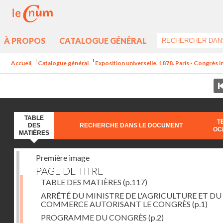
À PROPOS
CATALOGUE GÉNÉRAL
Accueil
Catalogue général
Exposition universelle. 1878. Paris - Congrès i
TABLE
T
DES
RECHERCHE DANS LE DOCUMENT
OC
MATIÈRES
Première image
PAGE DE TITRE
TABLE DES MATIÈRES
(p.117)
ARRÊTÉ DU MINISTRE DE L'AGRICULTURE ET DU
COMMERCE AUTORISANT LE CONGRÈS
(p.1)
PROGRAMME DU CONGRÈS
(p.2)