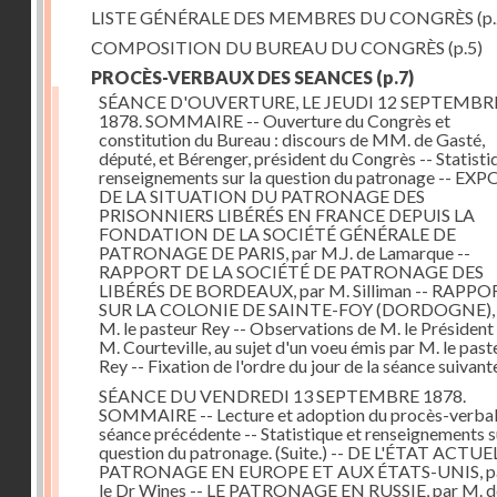
LISTE GÉNÉRALE DES MEMBRES DU CONGRÈS
(p.
COMPOSITION DU BUREAU DU CONGRÈS
(p.5)
PROCÈS-VERBAUX DES SEANCES
(p.7)
SÉANCE D'OUVERTURE, LE JEUDI 12 SEPTEMBR
1878. SOMMAIRE -- Ouverture du Congrès et
constitution du Bureau : discours de MM. de Gasté,
député, et Bérenger, président du Congrès -- Statisti
renseignements sur la question du patronage -- EXP
DE LA SITUATION DU PATRONAGE DES
PRISONNIERS LIBÉRÉS EN FRANCE DEPUIS LA
FONDATION DE LA SOCIÉTÉ GÉNÉRALE DE
PATRONAGE DE PARIS, par M.J. de Lamarque --
RAPPORT DE LA SOCIÉTÉ DE PATRONAGE DES
LIBÉRÉS DE BORDEAUX, par M. Silliman -- RAPP
SUR LA COLONIE DE SAINTE-FOY (DORDOGNE), 
M. le pasteur Rey -- Observations de M. le Président
M. Courteville, au sujet d'un voeu émis par M. le past
Rey -- Fixation de l'ordre du jour de la séance suivant
SÉANCE DU VENDREDI 13 SEPTEMBRE 1878.
SOMMAIRE -- Lecture et adoption du procès-verbal 
séance précédente -- Statistique et renseignements s
question du patronage. (Suite.) -- DE L'ÉTAT ACTU
PATRONAGE EN EUROPE ET AUX ÉTATS-UNIS, pa
le Dr Wines -- LE PATRONAGE EN RUSSIE, par M. d