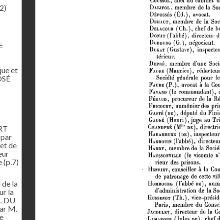
2)
E
que et
OSÉ
ORT
par
 et de
eur
e
(p.7)
de la
ur la
EL DU
r M.
e