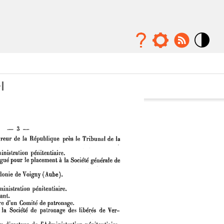
Mode
contraste
élévé