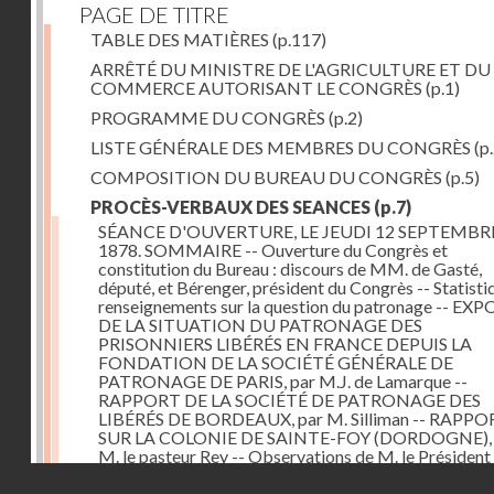
PAGE DE TITRE
TABLE DES MATIÈRES
(p.117)
ARRÊTÉ DU MINISTRE DE L'AGRICULTURE ET DU
COMMERCE AUTORISANT LE CONGRÈS
(p.1)
PROGRAMME DU CONGRÈS
(p.2)
LISTE GÉNÉRALE DES MEMBRES DU CONGRÈS
(p.
COMPOSITION DU BUREAU DU CONGRÈS
(p.5)
PROCÈS-VERBAUX DES SEANCES
(p.7)
SÉANCE D'OUVERTURE, LE JEUDI 12 SEPTEMBR
1878. SOMMAIRE -- Ouverture du Congrès et
constitution du Bureau : discours de MM. de Gasté,
député, et Bérenger, président du Congrès -- Statisti
renseignements sur la question du patronage -- EXP
DE LA SITUATION DU PATRONAGE DES
PRISONNIERS LIBÉRÉS EN FRANCE DEPUIS LA
FONDATION DE LA SOCIÉTÉ GÉNÉRALE DE
PATRONAGE DE PARIS, par M.J. de Lamarque --
RAPPORT DE LA SOCIÉTÉ DE PATRONAGE DES
LIBÉRÉS DE BORDEAUX, par M. Silliman -- RAPP
SUR LA COLONIE DE SAINTE-FOY (DORDOGNE), 
M. le pasteur Rey -- Observations de M. le Président
M. Courteville, au sujet d'un voeu émis par M. le past
Droits réservés - CNAM
Rey -- Fixation de l'ordre du jour de la séance suivant