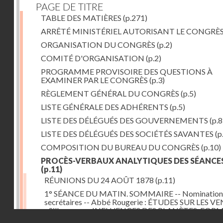
PAGE DE TITRE
TABLE DES MATIÈRES
(p.271)
ARRÊTÉ MINISTÉRIEL AUTORISANT LE CONGRÈ
ORGANISATION DU CONGRÈS
(p.2)
COMITÉ D'ORGANISATION
(p.2)
PROGRAMME PROVISOIRE DES QUESTIONS À
EXAMINER PAR LE CONGRÈS
(p.3)
RÈGLEMENT GÉNÉRAL DU CONGRÈS
(p.5)
LISTE GÉNÉRALE DES ADHÉRENTS
(p.5)
LISTE DES DÉLÉGUÉS DES GOUVERNEMENTS
(p.8
LISTE DES DÉLÉGUÉS DES SOCIÉTÉS SAVANTES
(p
COMPOSITION DU BUREAU DU CONGRÈS
(p.10)
PROCÈS-VERBAUX ANALYTIQUES DES SÉANCE
(p.11)
RÉUNIONS DU 24 AOÛT 1878
(p.11)
1° SÉANCE DU MATIN. SOMMAIRE -- Nomination
secrétaires -- Abbé Rougerie : ÉTUDES SUR LES VE
- Silbermann : INFLUENCES DES PLANÈTES, FOR
Droits réservés - CNAM
DES NUAGES -- R.P. Denza : CARTE MAGNÉTIQU