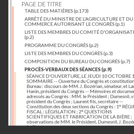
PAGE DE TITRE
TABLE DES MATIÈRES
(p.173)
ARRÊTÉ DU MINISTRE DE L'AGRICULTURE ET DU
COMMERCE AUTORISANT LE CONGRÈS
(p.1)
LISTE DES MEMBRES DU COMITÉ D'ORGANISAT
(p.2)
PROGRAMME DU CONGRÈS
(p.2)
LISTE DES MEMBRES DU CONGRÈS
(p.3)
COMPOSITION DU BUREAU DU CONGRÈS
(p.7)
PROCÈS-VERBAUX DES SÉANCES
(p.9)
SÉANCE D'OUVERTURE, LE JEUDI 10 OCTOBRE 1
SOMMAIRE -- Ouverture du Congrès et constitution
Bureau : discours de MM. J. Bozérian, sénateur, et La
Hanin, président du Congrès -- Mémoires et docume
adressés au Congrès : MM. le Président ; Dumesnil, v
président du Congrès ; Laurent fils, secrétaire --
Constitution des deux sections du Congrès : 1° RÉG
FISCAL : LÉGISLATION ; 2° QUESTIONS
SCIENTIFIQUES ET FABRICATION DE LA BIÈRE ;
observations de MM. le Président, Dumesnil, J. Bozé
(p.9)
Droits réservés - CNAM