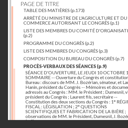
PAGE DE TITRE
TABLE DES MATIÈRES
(p.173)
ARRÊTÉ DU MINISTRE DE L'AGRICULTURE ET DU
COMMERCE AUTORISANT LE CONGRÈS
(p.1)
LISTE DES MEMBRES DU COMITÉ D'ORGANISAT
(p.2)
PROGRAMME DU CONGRÈS
(p.2)
LISTE DES MEMBRES DU CONGRÈS
(p.3)
COMPOSITION DU BUREAU DU CONGRÈS
(p.7)
PROCÈS-VERBAUX DES SÉANCES
(p.9)
SÉANCE D'OUVERTURE, LE JEUDI 10 OCTOBRE 1
SOMMAIRE -- Ouverture du Congrès et constitution
Bureau : discours de MM. J. Bozérian, sénateur, et La
Hanin, président du Congrès -- Mémoires et docume
adressés au Congrès : MM. le Président ; Dumesnil, v
président du Congrès ; Laurent fils, secrétaire --
Constitution des deux sections du Congrès : 1° RÉG
FISCAL : LÉGISLATION ; 2° QUESTIONS
SCIENTIFIQUES ET FABRICATION DE LA BIÈRE ;
observations de MM. le Président, Dumesnil, J. Bozé
(p.9)
Droits réservés - CNAM