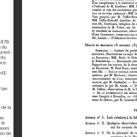
878.
 du
urent-
nts
ice-
IME
rian
de la
au
 le
taxes
on de