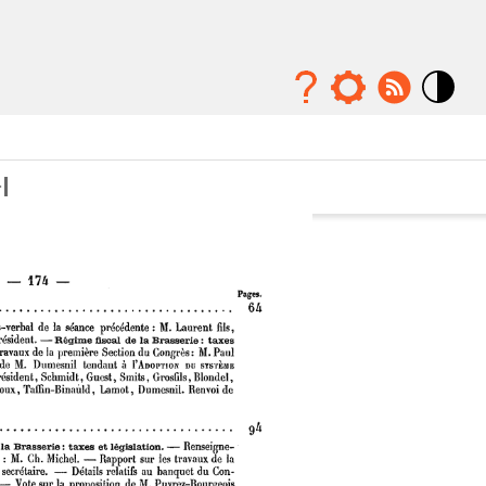
Mode
contraste
élévé