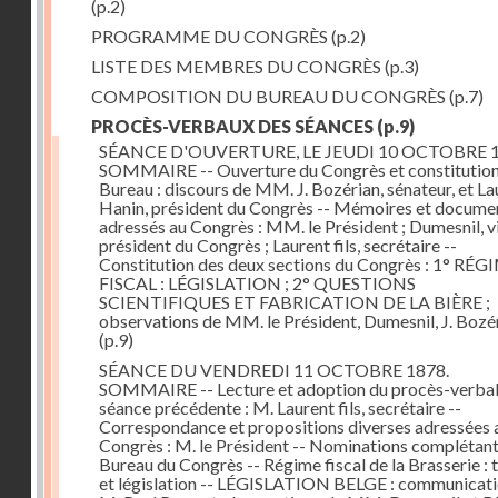
(p.2)
PROGRAMME DU CONGRÈS
(p.2)
LISTE DES MEMBRES DU CONGRÈS
(p.3)
COMPOSITION DU BUREAU DU CONGRÈS
(p.7)
PROCÈS-VERBAUX DES SÉANCES
(p.9)
SÉANCE D'OUVERTURE, LE JEUDI 10 OCTOBRE 1
SOMMAIRE -- Ouverture du Congrès et constitution
Bureau : discours de MM. J. Bozérian, sénateur, et La
Hanin, président du Congrès -- Mémoires et docume
adressés au Congrès : MM. le Président ; Dumesnil, v
président du Congrès ; Laurent fils, secrétaire --
Constitution des deux sections du Congrès : 1° RÉG
FISCAL : LÉGISLATION ; 2° QUESTIONS
SCIENTIFIQUES ET FABRICATION DE LA BIÈRE ;
observations de MM. le Président, Dumesnil, J. Bozé
(p.9)
SÉANCE DU VENDREDI 11 OCTOBRE 1878.
SOMMAIRE -- Lecture et adoption du procès-verbal 
séance précédente : M. Laurent fils, secrétaire --
Correspondance et propositions diverses adressées 
Congrès : M. le Président -- Nominations complétant
Bureau du Congrès -- Régime fiscal de la Brasserie : 
et législation -- LÉGISLATION BELGE : communicati