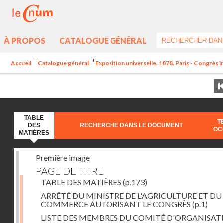
À PROPOS
CATALOGUE GÉNÉRAL
Accueil
Catalogue général
Exposition universelle. 1878. Paris - Congrès 
TABLE
T
DES
RECHERCHE DANS LE DOCUMENT
OC
MATIÈRES
Première image
PAGE DE TITRE
TABLE DES MATIÈRES
(p.173)
ARRÊTÉ DU MINISTRE DE L'AGRICULTURE ET DU
COMMERCE AUTORISANT LE CONGRÈS
(p.1)
LISTE DES MEMBRES DU COMITÉ D'ORGANISAT