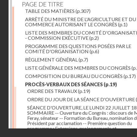
PAGE DE TITRE
TABLE DES MATIÈRES
(p.307)
ARRÊTÉ DU MINISTRE DE L'AGRICULTURE ET DU
COMMERCE AUTORISANT LE CONGRÈS
(p.1)
LISTE DES MEMBRES DU COMITÉ D'ORGANISATI
- COMMISSION EXÉCUTIVE
(p.2)
PROGRAMME DES QUESTIONS POSÉES PAR LE
COMITÉ D'ORGANISATION
(p.6)
RÈGLEMENT GÉNÉRAL
(p.7)
LISTE GÉNÉRALE DES MEMBRES DU CONGRÈS
(p.
COMPOSITION DU BUREAU DU CONGRÈS
(p.17)
PROCÈS-VERBAUX DES SÉANCES
(p.19)
ORDRE DES TRAVAUX
(p.19)
ORDRE DU JOUR DE LA SÉANCE D'OUVERTURE
SÉANCE D'OUVERTURE, LE LUNDI 22 JUILLET 18
SOMMAIRE -- Ouverture du Congrès : discours de 
Feray, sénateur -- Formation du Bureau, nomination 
Président par acclamation -- Première question du
programme : Extensions, prolongements et
Droits réservés - CNAM
raccordements des divers réseaux de chemins de fer 