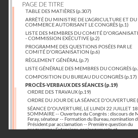
PAGE DE TITRE
TABLE DES MATIÈRES
(p.307)
ARRÊTÉ DU MINISTRE DE L'AGRICULTURE ET DU
COMMERCE AUTORISANT LE CONGRÈS
(p.1)
LISTE DES MEMBRES DU COMITÉ D'ORGANISATI
- COMMISSION EXÉCUTIVE
(p.2)
PROGRAMME DES QUESTIONS POSÉES PAR LE
COMITÉ D'ORGANISATION
(p.6)
RÈGLEMENT GÉNÉRAL
(p.7)
LISTE GÉNÉRALE DES MEMBRES DU CONGRÈS
(p.
COMPOSITION DU BUREAU DU CONGRÈS
(p.17)
PROCÈS-VERBAUX DES SÉANCES
(p.19)
ORDRE DES TRAVAUX
(p.19)
ORDRE DU JOUR DE LA SÉANCE D'OUVERTURE
SÉANCE D'OUVERTURE, LE LUNDI 22 JUILLET 18
SOMMAIRE -- Ouverture du Congrès : discours de 
Feray, sénateur -- Formation du Bureau, nomination 
Président par acclamation -- Première question du
programme : Extensions, prolongements et
Droits réservés - CNAM
raccordements des divers réseaux de chemins de fer 