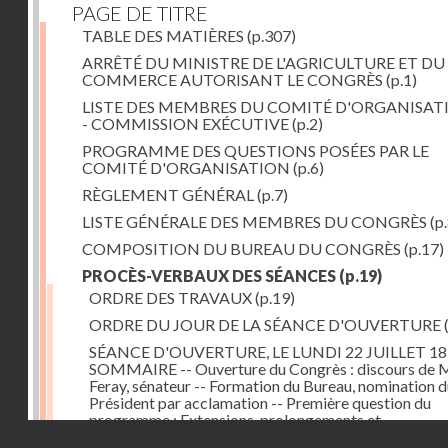
PAGE DE TITRE
TABLE DES MATIÈRES
(p.307)
ARRÊTÉ DU MINISTRE DE L'AGRICULTURE ET DU
COMMERCE AUTORISANT LE CONGRÈS
(p.1)
LISTE DES MEMBRES DU COMITÉ D'ORGANISATI
- COMMISSION EXÉCUTIVE
(p.2)
PROGRAMME DES QUESTIONS POSÉES PAR LE
COMITÉ D'ORGANISATION
(p.6)
RÈGLEMENT GÉNÉRAL
(p.7)
LISTE GÉNÉRALE DES MEMBRES DU CONGRÈS
(p.
COMPOSITION DU BUREAU DU CONGRÈS
(p.17)
PROCÈS-VERBAUX DES SÉANCES
(p.19)
ORDRE DES TRAVAUX
(p.19)
ORDRE DU JOUR DE LA SÉANCE D'OUVERTURE
SÉANCE D'OUVERTURE, LE LUNDI 22 JUILLET 18
SOMMAIRE -- Ouverture du Congrès : discours de 
Feray, sénateur -- Formation du Bureau, nomination 
Président par acclamation -- Première question du
programme : Extensions, prolongements et
Droits réservés - CNAM
raccordements des divers réseaux de chemins de fer 