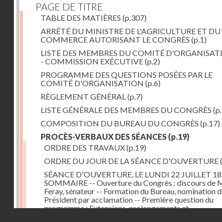
PAGE DE TITRE
TABLE DES MATIÈRES
(p.307)
ARRÊTÉ DU MINISTRE DE L'AGRICULTURE ET DU
COMMERCE AUTORISANT LE CONGRÈS
(p.1)
LISTE DES MEMBRES DU COMITÉ D'ORGANISATI
- COMMISSION EXÉCUTIVE
(p.2)
PROGRAMME DES QUESTIONS POSÉES PAR LE
COMITÉ D'ORGANISATION
(p.6)
RÈGLEMENT GÉNÉRAL
(p.7)
LISTE GÉNÉRALE DES MEMBRES DU CONGRÈS
(p.
COMPOSITION DU BUREAU DU CONGRÈS
(p.17)
PROCÈS-VERBAUX DES SÉANCES
(p.19)
ORDRE DES TRAVAUX
(p.19)
ORDRE DU JOUR DE LA SÉANCE D'OUVERTURE
SÉANCE D'OUVERTURE, LE LUNDI 22 JUILLET 18
SOMMAIRE -- Ouverture du Congrès : discours de 
Feray, sénateur -- Formation du Bureau, nomination 
Président par acclamation -- Première question du
programme : Extensions, prolongements et
Droits réservés - CNAM
raccordements des divers réseaux de chemins de fer 