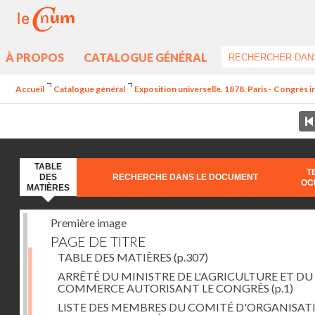
À PROPOS
CATALOGUE GÉNÉRAL
Accueil
Catalogue général
Exposition universelle. 1878. Paris - Congrès i
TABLE
T
DES
RECHERCHE DANS LE DOCUMENT
OC
MATIÈRES
Première image
PAGE DE TITRE
TABLE DES MATIÈRES
(p.307)
ARRÊTÉ DU MINISTRE DE L'AGRICULTURE ET DU
COMMERCE AUTORISANT LE CONGRÈS
(p.1)
LISTE DES MEMBRES DU COMITÉ D'ORGANISATI