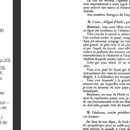
8)
(p.20)
78.
M.
du
au
tut --
s de
U
t de