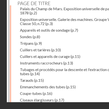
PAGE DE TITRE
Palais du Champ de Mars. Exposition universelle de pa
1878
(p.2)
Exposition universelle. Galerie des machines. Groupe V
Classe 50, n.72
(p.3)
Appareils et outils de sondage
(p.7)
Sondes
(p.8)
Trépans
(p.9)
Cuillers et tarières
(p.10)
Cuillers et appareils de curage
(p.11)
Instruments raccrocheurs
(p.13)
Tubages et procédés pour la descente et l'extraction 
tubes
(p.14)
Tarauds
(p.15)
Emmanchements des tubes
(p.15)
Coupe-tubes
(p.16)
Ciseaux élargisseurs
(p.17)
Droits réservés - CNAM
Caracole articulée
(p.17)