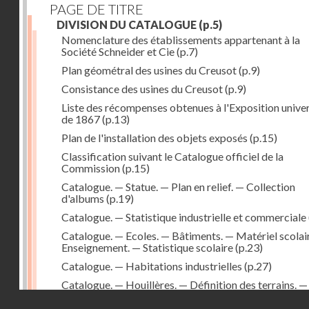
PAGE DE TITRE
DIVISION DU CATALOGUE
(p.5)
Nomenclature des établissements appartenant à la
Société Schneider et Cie
(p.7)
Plan géométral des usines du Creusot
(p.9)
Consistance des usines du Creusot
(p.9)
Liste des récompenses obtenues à l'Exposition univer
de 1867
(p.13)
Plan de l'installation des objets exposés
(p.15)
Classification suivant le Catalogue officiel de la
Commission
(p.15)
Catalogue. — Statue. — Plan en relief. — Collection
d'albums
(p.19)
Catalogue. — Statistique industrielle et commerciale
Catalogue. — Ecoles. — Bâtiments. — Matériel scolai
Enseignement. — Statistique scolaire
(p.23)
Catalogue. — Habitations industrielles
(p.27)
Catalogue. — Houillères. — Définition des terrains. —
Produits. — Matériel et outillage
(p.29)
Droits réservés - CNAM