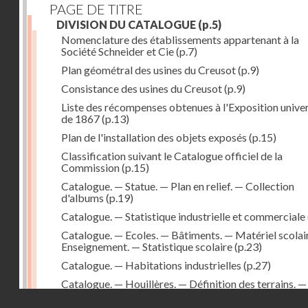
PAGE DE TITRE
DIVISION DU CATALOGUE
(p.5)
Nomenclature des établissements appartenant à la
Société Schneider et Cie
(p.7)
Plan géométral des usines du Creusot
(p.9)
Consistance des usines du Creusot
(p.9)
Liste des récompenses obtenues à l'Exposition univer
de 1867
(p.13)
Plan de l'installation des objets exposés
(p.15)
Classification suivant le Catalogue officiel de la
Commission
(p.15)
Catalogue. — Statue. — Plan en relief. — Collection
d'albums
(p.19)
Catalogue. — Statistique industrielle et commerciale
Catalogue. — Ecoles. — Bâtiments. — Matériel scolai
Enseignement. — Statistique scolaire
(p.23)
Catalogue. — Habitations industrielles
(p.27)
Catalogue. — Houillères. — Définition des terrains. —
Produits. — Matériel et outillage
(p.29)
Droits réservés - CNAM