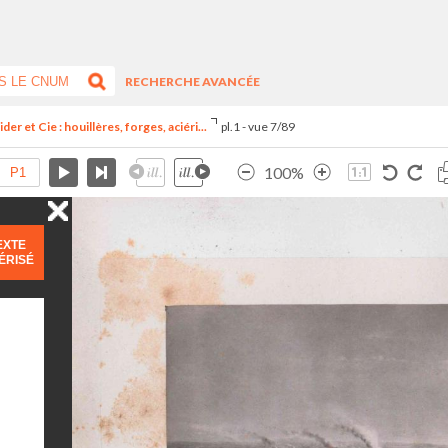
RECHERCHE AVANCÉE
er et Cie : houillères, forges, aciéri...
pl.1 - vue 7/89
100%
EXTE
ÉRISÉ