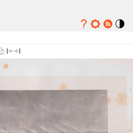
Mode
contraste
élévé