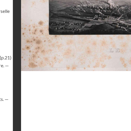
selle
(p.21)
re. —
ts. —