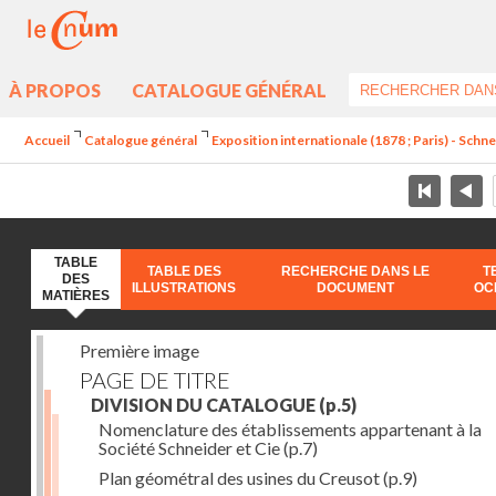
À PROPOS
CATALOGUE GÉNÉRAL
Accueil
Catalogue général
Exposition internationale (1878 ; Paris) - Schneid
TABLE
TABLE DES
RECHERCHE DANS LE
T
DES
ILLUSTRATIONS
DOCUMENT
OC
MATIÈRES
Première image
PAGE DE TITRE
DIVISION DU CATALOGUE
(p.5)
Nomenclature des établissements appartenant à la
Société Schneider et Cie
(p.7)
Plan géométral des usines du Creusot
(p.9)