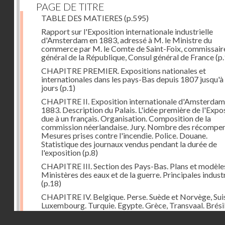
PAGE DE TITRE
TABLE DES MATIERES
(p.595)
Rapport sur l'Exposition internationale industrielle
d'Amsterdam en 1883, adressé à M. le Ministre du
commerce par M. le Comte de Saint-Foix, commissair
général de la République, Consul général de France
(p.
CHAPITRE PREMIER. Expositions nationales et
internationales dans les pays-Bas depuis 1807 jusqu'à
jours
(p.1)
CHAPITRE II. Exposition internationale d'Amsterdam
1883. Description du Palais. L'idée première de l'Expo
due à un français. Organisation. Composition de la
commission néerlandaise. Jury. Nombre des récompen
Mesures prises contre l'incendie. Police. Douane.
Statistique des journaux vendus pendant la durée de
l'exposition
(p.8)
CHAPITRE III. Section des Pays-Bas. Plans et modèle
Ministères des eaux et de la guerre. Principales indust
(p.18)
CHAPITRE IV. Belgique. Perse. Suède et Norvège, Sui
Luxembourg. Turquie. Egypte. Grèce, Transvaal. Brésil
Chine. Italie, Angleterre. Russie. Espagne. Autriche-Ho
Droits réservés - CNAM
Japon. Etats-Unis. Allemagne
(p.48)