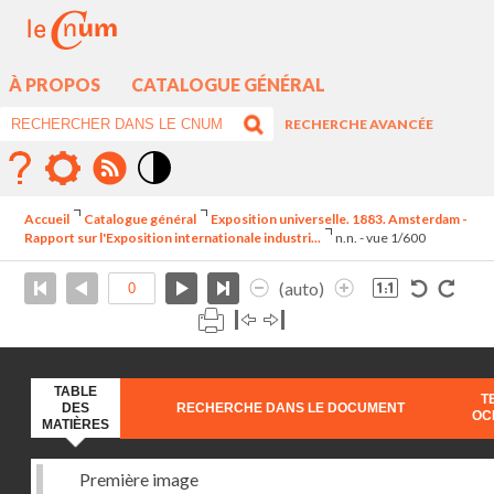
À PROPOS
CATALOGUE GÉNÉRAL
RECHERCHE AVANCÉE
Mode
contraste
Accueil
Catalogue général
Exposition universelle. 1883. Amsterdam -
élévé
Rapport sur l'Exposition internationale industri...
n.n. - vue 1/600
(auto)
TABLE
T
DES
RECHERCHE DANS LE DOCUMENT
OC
MATIÈRES
Première image