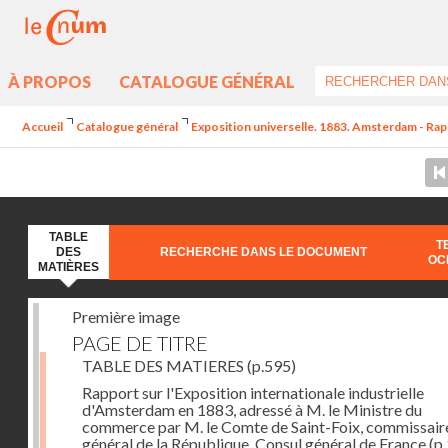
À PROPOS
CATALOGUE GÉNÉRAL
Accueil
Catalogue général
Exposition universelle. 1883. Amsterdam - Rappo
TABLE
T
DES
RECHERCHE DANS LE DOCUMENT
OC
MATIÈRES
Première image
PAGE DE TITRE
TABLE DES MATIERES
(p.595)
Rapport sur l'Exposition internationale industrielle
d'Amsterdam en 1883, adressé à M. le Ministre du
commerce par M. le Comte de Saint-Foix, commissair
général de la République, Consul général de France
(p.