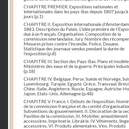
CHAPITRE PREMIER. Expositions nationales et
internationales dans les pays-Bas depuis 1807 jusqu'à
jours
(p.1)
CHAPITRE II. Exposition internationale d'Amsterdam
1883. Description du Palais. L'idée première de l'Expo
due à un français. Organisation. Composition de la
commission néerlandaise. Jury. Nombre des récompen
Mesures prises contre l'incendie. Police. Douane.
Statistique des journaux vendus pendant la durée de
l'exposition
(p.8)
CHAPITRE III. Section des Pays-Bas. Plans et modèle
Ministères des eaux et de la guerre. Principales indust
(p.18)
CHAPITRE IV. Belgique. Perse. Suède et Norvège, Sui
Luxembourg. Turquie. Egypte. Grèce, Transvaal. Brésil
Chine. Italie, Angleterre. Russie. Espagne. Autriche-Ho
Japon. Etats-Unis. Allemagne
(p.48)
CHAPITRE V. France. I. Débuts de l'exposition. Nomi
de la commission française et du comité d'organisatio
Subventions du gouvernement. II. Décoration de la sec
Pavillon de la commission. III. Mobilier, ameublement 
accessoires. Imprimerie. Librairie. IV. Vêtements, linge
accessoires. VI. Produits alimentaires. Vins. Produits