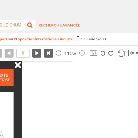
RECHERCHE AVANCÉE
rt sur l'Exposition internationale industri...
n.n. - vue 1/600
110%
EXTE
ÉRISÉ
e
1)