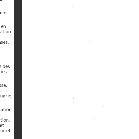
 nos
 en
sition
ses.
s des
ries
sse.
.
ngrie.
nation
n.
tion.
et
rie et