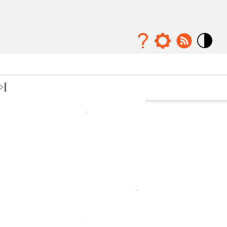
Mode
contraste
élévé