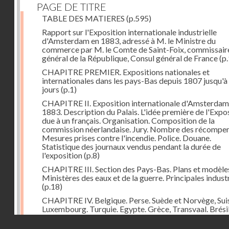
PAGE DE TITRE
TABLE DES MATIERES
(p.595)
Rapport sur l'Exposition internationale industrielle
d'Amsterdam en 1883, adressé à M. le Ministre du
commerce par M. le Comte de Saint-Foix, commissair
général de la République, Consul général de France
(p.
CHAPITRE PREMIER. Expositions nationales et
internationales dans les pays-Bas depuis 1807 jusqu'à
jours
(p.1)
CHAPITRE II. Exposition internationale d'Amsterdam
1883. Description du Palais. L'idée première de l'Expo
due à un français. Organisation. Composition de la
commission néerlandaise. Jury. Nombre des récompen
Mesures prises contre l'incendie. Police. Douane.
Statistique des journaux vendus pendant la durée de
l'exposition
(p.8)
CHAPITRE III. Section des Pays-Bas. Plans et modèle
Ministères des eaux et de la guerre. Principales indust
(p.18)
CHAPITRE IV. Belgique. Perse. Suède et Norvège, Sui
Luxembourg. Turquie. Egypte. Grèce, Transvaal. Brésil
Chine. Italie, Angleterre. Russie. Espagne. Autriche-Ho
Droits réservés - CNAM
Japon. Etats-Unis. Allemagne
(p.48)