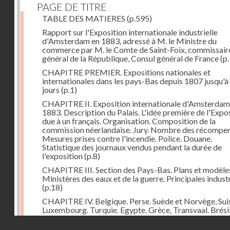
PAGE DE TITRE
TABLE DES MATIERES
(p.595)
Rapport sur l'Exposition internationale industrielle
d'Amsterdam en 1883, adressé à M. le Ministre du
commerce par M. le Comte de Saint-Foix, commissair
général de la République, Consul général de France
(p.
CHAPITRE PREMIER. Expositions nationales et
internationales dans les pays-Bas depuis 1807 jusqu'à
jours
(p.1)
CHAPITRE II. Exposition internationale d'Amsterdam
1883. Description du Palais. L'idée première de l'Expo
due à un français. Organisation. Composition de la
commission néerlandaise. Jury. Nombre des récompen
Mesures prises contre l'incendie. Police. Douane.
Statistique des journaux vendus pendant la durée de
l'exposition
(p.8)
CHAPITRE III. Section des Pays-Bas. Plans et modèle
Ministères des eaux et de la guerre. Principales indust
(p.18)
CHAPITRE IV. Belgique. Perse. Suède et Norvège, Sui
Luxembourg. Turquie. Egypte. Grèce, Transvaal. Brésil
Chine. Italie, Angleterre. Russie. Espagne. Autriche-Ho
Droits réservés - CNAM
Japon. Etats-Unis. Allemagne
(p.48)