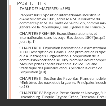
PAGE DE TITRE
TABLE DES MATIERES
(p.595)
Rapport sur l'Exposition internationale industrielle
d'Amsterdam en 1883, adressé à M. le Ministre du
commerce par M. le Comte de Saint-Foix, commissair
général de la République, Consul général de France
(p.
CHAPITRE PREMIER. Expositions nationales et
internationales dans les pays-Bas depuis 1807 jusqu'à
jours
(p.1)
CHAPITRE II. Exposition internationale d'Amsterdam
1883. Description du Palais. L'idée première de l'Expo
due à un français. Organisation. Composition de la
commission néerlandaise. Jury. Nombre des récompen
Mesures prises contre l'incendie. Police. Douane.
Statistique des journaux vendus pendant la durée de
l'exposition
(p.8)
CHAPITRE III. Section des Pays-Bas. Plans et modèle
Ministères des eaux et de la guerre. Principales indust
(p.18)
CHAPITRE IV. Belgique. Perse. Suède et Norvège, Sui
Luxembourg. Turquie. Egypte. Grèce, Transvaal. Brésil
Chine. Italie, Angleterre. Russie. Espagne. Autriche-Ho
Droits réservés - CNAM
Japon. Etats-Unis. Allemagne
(p.48)