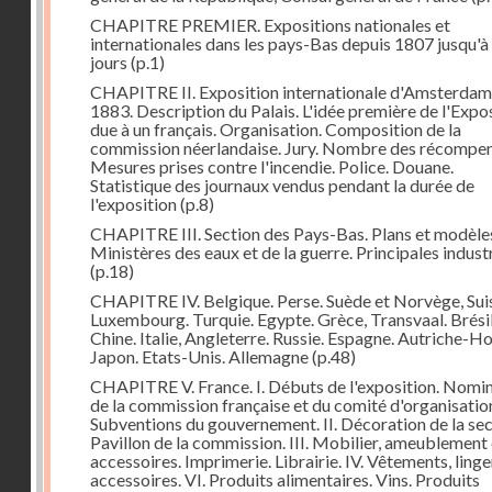
CHAPITRE PREMIER. Expositions nationales et
internationales dans les pays-Bas depuis 1807 jusqu'à
jours
(p.1)
CHAPITRE II. Exposition internationale d'Amsterdam
1883. Description du Palais. L'idée première de l'Expo
due à un français. Organisation. Composition de la
commission néerlandaise. Jury. Nombre des récompen
Mesures prises contre l'incendie. Police. Douane.
Statistique des journaux vendus pendant la durée de
l'exposition
(p.8)
CHAPITRE III. Section des Pays-Bas. Plans et modèle
Ministères des eaux et de la guerre. Principales indust
(p.18)
CHAPITRE IV. Belgique. Perse. Suède et Norvège, Sui
Luxembourg. Turquie. Egypte. Grèce, Transvaal. Brésil
Chine. Italie, Angleterre. Russie. Espagne. Autriche-Ho
Japon. Etats-Unis. Allemagne
(p.48)
CHAPITRE V. France. I. Débuts de l'exposition. Nomi
de la commission française et du comité d'organisatio
Subventions du gouvernement. II. Décoration de la sec
Pavillon de la commission. III. Mobilier, ameublement 
accessoires. Imprimerie. Librairie. IV. Vêtements, linge
accessoires. VI. Produits alimentaires. Vins. Produits