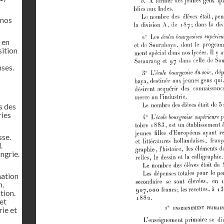
 nos
 en
sition
ses.
s des
ries
sse.
.
ngrie.
nation
n.
tion.
et
rie et