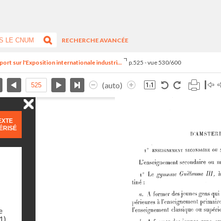
RECHERCHE AVANCÉE
rt sur l'Exposition internationale industri...
p.525 - vue 530/600
(auto)
EXTE
ÉRISÉ
e
1)