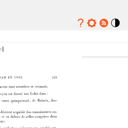
Mode
contraste
élévé