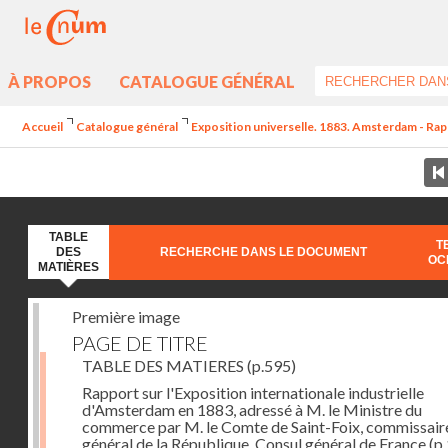
À PROPOS
CATALOGUE GÉNÉRAL
Accueil
Catalogue général
Exposition universelle. 1883. Amsterdam - Rappo
TABLE
T
DES
RECHERCHE DANS LE DOCUMENT
OC
MATIÈRES
Première image
PAGE DE TITRE
TABLE DES MATIERES
(p.595)
Rapport sur l'Exposition internationale industrielle
d'Amsterdam en 1883, adressé à M. le Ministre du
commerce par M. le Comte de Saint-Foix, commissair
général de la République, Consul général de France
(p.