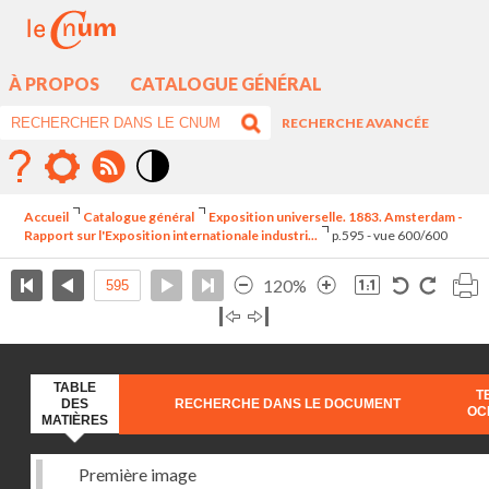
À PROPOS
CATALOGUE GÉNÉRAL
RECHERCHE AVANCÉE
Mode
contraste
Accueil
Catalogue général
Exposition universelle. 1883. Amsterdam -
élévé
Rapport sur l'Exposition internationale industri...
p.595 - vue 600/600
120%
TABLE
T
DES
RECHERCHE DANS LE DOCUMENT
OC
MATIÈRES
Première image