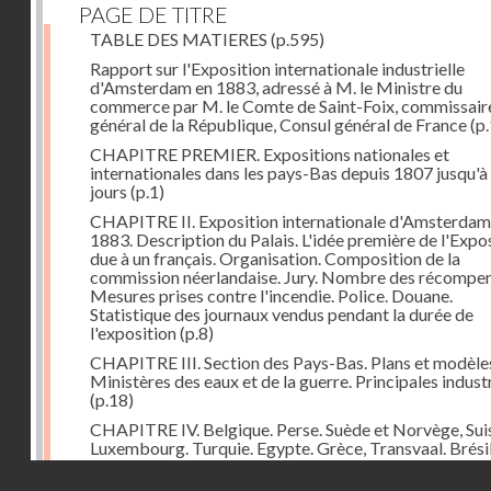
PAGE DE TITRE
TABLE DES MATIERES
(p.595)
Rapport sur l'Exposition internationale industrielle
d'Amsterdam en 1883, adressé à M. le Ministre du
commerce par M. le Comte de Saint-Foix, commissair
général de la République, Consul général de France
(p.
CHAPITRE PREMIER. Expositions nationales et
internationales dans les pays-Bas depuis 1807 jusqu'à
jours
(p.1)
CHAPITRE II. Exposition internationale d'Amsterdam
1883. Description du Palais. L'idée première de l'Expo
due à un français. Organisation. Composition de la
commission néerlandaise. Jury. Nombre des récompen
Mesures prises contre l'incendie. Police. Douane.
Statistique des journaux vendus pendant la durée de
l'exposition
(p.8)
CHAPITRE III. Section des Pays-Bas. Plans et modèle
Ministères des eaux et de la guerre. Principales indust
(p.18)
CHAPITRE IV. Belgique. Perse. Suède et Norvège, Sui
Luxembourg. Turquie. Egypte. Grèce, Transvaal. Brésil
Chine. Italie, Angleterre. Russie. Espagne. Autriche-Ho
Droits réservés - CNAM
Japon. Etats-Unis. Allemagne
(p.48)