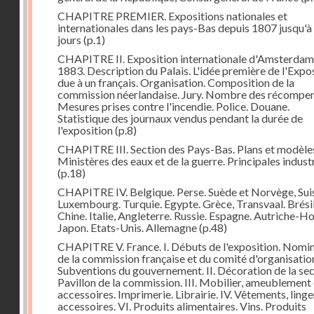
CHAPITRE PREMIER. Expositions nationales et
internationales dans les pays-Bas depuis 1807 jusqu'à
jours
(p.1)
CHAPITRE II. Exposition internationale d'Amsterdam
1883. Description du Palais. L'idée première de l'Expo
due à un français. Organisation. Composition de la
commission néerlandaise. Jury. Nombre des récompen
Mesures prises contre l'incendie. Police. Douane.
Statistique des journaux vendus pendant la durée de
l'exposition
(p.8)
CHAPITRE III. Section des Pays-Bas. Plans et modèle
Ministères des eaux et de la guerre. Principales indust
(p.18)
CHAPITRE IV. Belgique. Perse. Suède et Norvège, Sui
Luxembourg. Turquie. Egypte. Grèce, Transvaal. Brésil
Chine. Italie, Angleterre. Russie. Espagne. Autriche-Ho
Japon. Etats-Unis. Allemagne
(p.48)
CHAPITRE V. France. I. Débuts de l'exposition. Nomi
de la commission française et du comité d'organisatio
Subventions du gouvernement. II. Décoration de la sec
Pavillon de la commission. III. Mobilier, ameublement 
accessoires. Imprimerie. Librairie. IV. Vêtements, linge
accessoires. VI. Produits alimentaires. Vins. Produits