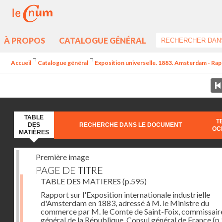
À PROPOS
CATALOGUE GÉNÉRAL
Accueil
Catalogue général
Exposition universelle. 1883. Amsterdam - Rappo
TABLE
T
DES
RECHERCHE DANS LE DOCUMENT
OC
MATIÈRES
Première image
PAGE DE TITRE
TABLE DES MATIERES
(p.595)
Rapport sur l'Exposition internationale industrielle
d'Amsterdam en 1883, adressé à M. le Ministre du
commerce par M. le Comte de Saint-Foix, commissair
général de la République, Consul général de France
(p.