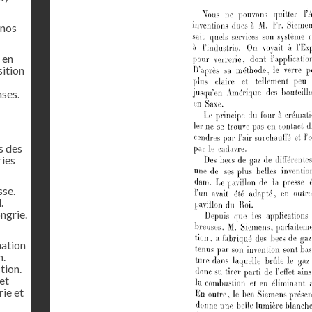
 nos
 en
sition
ses.
s des
ries
sse.
.
ngrie.
nation
n.
tion.
et
rie et