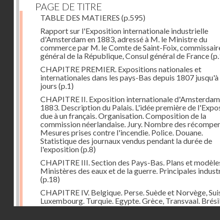
PAGE DE TITRE
TABLE DES MATIERES
(p.595)
Rapport sur l'Exposition internationale industrielle
d'Amsterdam en 1883, adressé à M. le Ministre du
commerce par M. le Comte de Saint-Foix, commissair
général de la République, Consul général de France
(p.
CHAPITRE PREMIER. Expositions nationales et
internationales dans les pays-Bas depuis 1807 jusqu'à
jours
(p.1)
CHAPITRE II. Exposition internationale d'Amsterdam
1883. Description du Palais. L'idée première de l'Expo
due à un français. Organisation. Composition de la
commission néerlandaise. Jury. Nombre des récompen
Mesures prises contre l'incendie. Police. Douane.
Statistique des journaux vendus pendant la durée de
l'exposition
(p.8)
CHAPITRE III. Section des Pays-Bas. Plans et modèle
Ministères des eaux et de la guerre. Principales indust
(p.18)
CHAPITRE IV. Belgique. Perse. Suède et Norvège, Sui
Luxembourg. Turquie. Egypte. Grèce, Transvaal. Brésil
Chine. Italie, Angleterre. Russie. Espagne. Autriche-Ho
Droits réservés - CNAM
Japon. Etats-Unis. Allemagne
(p.48)