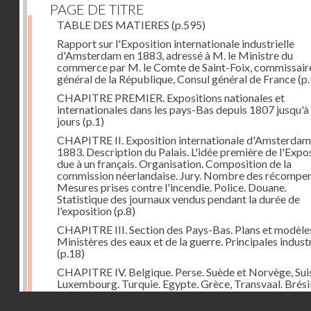
PAGE DE TITRE
TABLE DES MATIERES
(p.595)
Rapport sur l'Exposition internationale industrielle
d'Amsterdam en 1883, adressé à M. le Ministre du
commerce par M. le Comte de Saint-Foix, commissair
général de la République, Consul général de France
(p.
CHAPITRE PREMIER. Expositions nationales et
internationales dans les pays-Bas depuis 1807 jusqu'à
jours
(p.1)
CHAPITRE II. Exposition internationale d'Amsterdam
1883. Description du Palais. L'idée première de l'Expo
due à un français. Organisation. Composition de la
commission néerlandaise. Jury. Nombre des récompen
Mesures prises contre l'incendie. Police. Douane.
Statistique des journaux vendus pendant la durée de
l'exposition
(p.8)
CHAPITRE III. Section des Pays-Bas. Plans et modèle
Ministères des eaux et de la guerre. Principales indust
(p.18)
CHAPITRE IV. Belgique. Perse. Suède et Norvège, Sui
Luxembourg. Turquie. Egypte. Grèce, Transvaal. Brésil
Chine. Italie, Angleterre. Russie. Espagne. Autriche-Ho
Droits réservés - CNAM
Japon. Etats-Unis. Allemagne
(p.48)