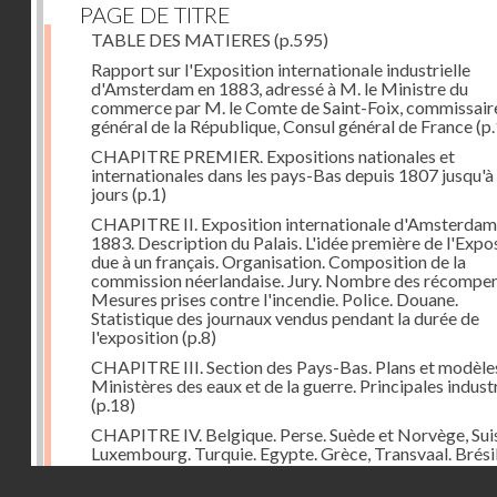
PAGE DE TITRE
TABLE DES MATIERES
(p.595)
Rapport sur l'Exposition internationale industrielle
d'Amsterdam en 1883, adressé à M. le Ministre du
commerce par M. le Comte de Saint-Foix, commissair
général de la République, Consul général de France
(p.
CHAPITRE PREMIER. Expositions nationales et
internationales dans les pays-Bas depuis 1807 jusqu'à
jours
(p.1)
CHAPITRE II. Exposition internationale d'Amsterdam
1883. Description du Palais. L'idée première de l'Expo
due à un français. Organisation. Composition de la
commission néerlandaise. Jury. Nombre des récompen
Mesures prises contre l'incendie. Police. Douane.
Statistique des journaux vendus pendant la durée de
l'exposition
(p.8)
CHAPITRE III. Section des Pays-Bas. Plans et modèle
Ministères des eaux et de la guerre. Principales indust
(p.18)
CHAPITRE IV. Belgique. Perse. Suède et Norvège, Sui
Luxembourg. Turquie. Egypte. Grèce, Transvaal. Brésil
Chine. Italie, Angleterre. Russie. Espagne. Autriche-Ho
Droits réservés - CNAM
Japon. Etats-Unis. Allemagne
(p.48)