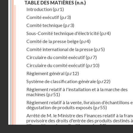
TABLE DES MATIÈRES
(n.n.)
Introduction
(p.r1)
Comité exécutif
(p.r3)
Comité technique
(p.r3)
Sous-Comité technique d'électricité
(p.r4)
Comité de la presse belge
(p.r4)
Comité international de la presse
(p.r5)
Circulaire du comité exécutif
(p.r7)
Circulaire du comité exécutif
(p.r10)
Règlement général
(p.r12)
Système de classification générale
(p.r22)
Règlement relatif à l'installation et à la marche des
machines
(p.r51)
Règlement relatif à la vente, livraison d'échantillons e
dégustation de produits exposés
(p.r55)
Arrêté de M. le Ministre des Finances relatif à la fran
provisoire des droits d'entrée des produits destinés à
l'Exposition universelle d'Anvers
(p.r59)
Droits réservés - CNAM