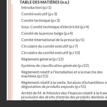
TABLE DES MATIÈRES
(n.n.)
Introduction
(p.r1)
Comité exécutif
(p.r3)
Comité technique
(p.r3)
Sous-Comité technique d'électricité
(p.r4)
Comité de la presse belge
(p.r4)
Comité international de la presse
(p.r5)
Circulaire du comité exécutif
(p.r7)
Circulaire du comité exécutif
(p.r10)
Règlement général
(p.r12)
Système de classification générale
(p.r22)
Règlement relatif à l'installation et à la marche des
machines
(p.r51)
Règlement relatif à la vente, livraison d'échantillons e
dégustation de produits exposés
(p.r55)
Arrêté de M. le Ministre des Finances relatif à la fran
provisoire des droits d'entrée des produits destinés à
l'Exposition universelle d'Anvers
(p.r59)
Droits réservés - CNAM