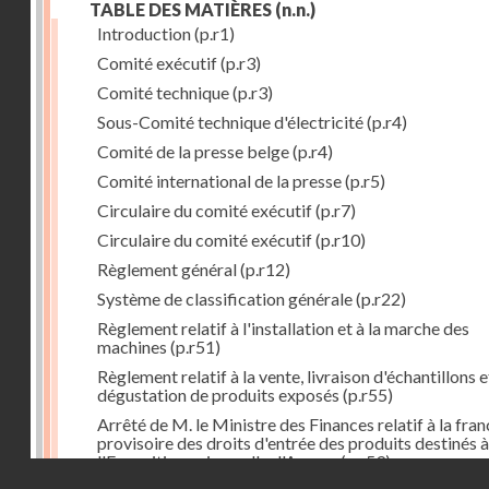
TABLE DES MATIÈRES
(n.n.)
Introduction
(p.r1)
Comité exécutif
(p.r3)
Comité technique
(p.r3)
Sous-Comité technique d'électricité
(p.r4)
Comité de la presse belge
(p.r4)
Comité international de la presse
(p.r5)
Circulaire du comité exécutif
(p.r7)
Circulaire du comité exécutif
(p.r10)
Règlement général
(p.r12)
Système de classification générale
(p.r22)
Règlement relatif à l'installation et à la marche des
machines
(p.r51)
Règlement relatif à la vente, livraison d'échantillons e
dégustation de produits exposés
(p.r55)
Arrêté de M. le Ministre des Finances relatif à la fran
provisoire des droits d'entrée des produits destinés à
l'Exposition universelle d'Anvers
(p.r59)
Droits réservés - CNAM