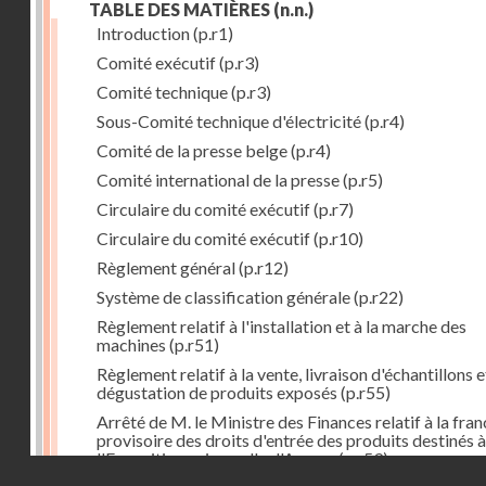
TABLE DES MATIÈRES
(n.n.)
Introduction
(p.r1)
Comité exécutif
(p.r3)
Comité technique
(p.r3)
Sous-Comité technique d'électricité
(p.r4)
Comité de la presse belge
(p.r4)
Comité international de la presse
(p.r5)
Circulaire du comité exécutif
(p.r7)
Circulaire du comité exécutif
(p.r10)
Règlement général
(p.r12)
Système de classification générale
(p.r22)
Règlement relatif à l'installation et à la marche des
machines
(p.r51)
Règlement relatif à la vente, livraison d'échantillons e
dégustation de produits exposés
(p.r55)
Arrêté de M. le Ministre des Finances relatif à la fran
provisoire des droits d'entrée des produits destinés à
l'Exposition universelle d'Anvers
(p.r59)
Droits réservés - CNAM