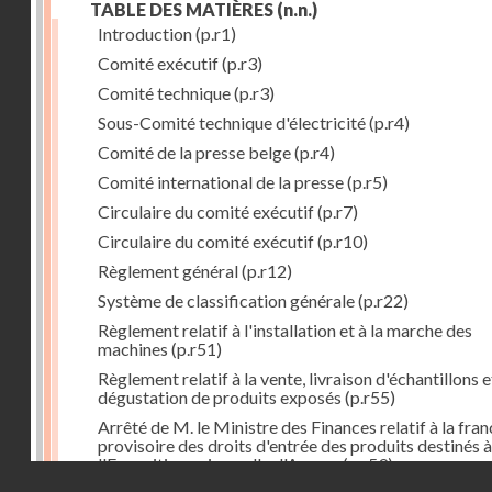
TABLE DES MATIÈRES
(n.n.)
Introduction
(p.r1)
Comité exécutif
(p.r3)
Comité technique
(p.r3)
Sous-Comité technique d'électricité
(p.r4)
Comité de la presse belge
(p.r4)
Comité international de la presse
(p.r5)
Circulaire du comité exécutif
(p.r7)
Circulaire du comité exécutif
(p.r10)
Règlement général
(p.r12)
Système de classification générale
(p.r22)
Règlement relatif à l'installation et à la marche des
machines
(p.r51)
Règlement relatif à la vente, livraison d'échantillons e
dégustation de produits exposés
(p.r55)
Arrêté de M. le Ministre des Finances relatif à la fran
provisoire des droits d'entrée des produits destinés à
l'Exposition universelle d'Anvers
(p.r59)
Droits réservés - CNAM