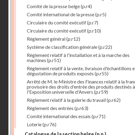
Comité de la presse belge
(p.r4)
Comité international de la presse
(p.r5)
Circulaire du comité exécutif
(p.r7)
Circulaire du comité exécutif
(p.r10)
Règlement général
(p.r12)
Système de classification générale
(p.r22)
Règlement relatif à l'installation et à la marche des
machines
(p.r51)
Règlement relatif à la vente, livraison d'échantillons e
dégustation de produits exposés
(p.r55)
Arrêté de M. le Ministre des Finances relatif à la fran
provisoire des droits d'entrée des produits destinés à
l'Exposition universelle d'Anvers
(p.r59)
Règlement relatif à la galerie du travail
(p.r62)
Règlement des entrées
(p.r63)
Comité international des essais
(p.r71)
Loterie
(p.r76)
Catalogue de la section belge
(n.n.)