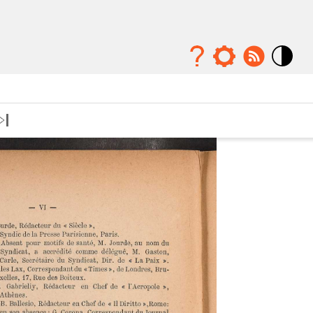
Mode
contraste
élévé