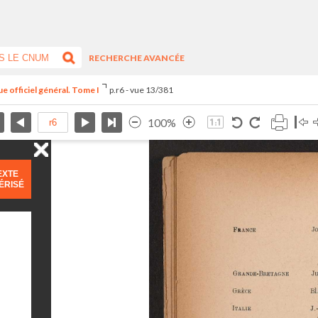
RECHERCHE AVANCÉE
e officiel général. Tome I
p.r6 - vue 13/381
100%
EXTE
ÉRISÉ