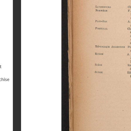
t
chise