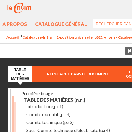
À PROPOS
CATALOGUE GÉNÉRAL
Accueil
Catalogue général
Exposition universelle. 1885. Anvers - Catalogu
TABLE
T
DES
RECHERCHE DANS LE DOCUMENT
OC
MATIÈRES
Première image
TABLE DES MATIÈRES
(n.n.)
Introduction
(p.r1)
Comité exécutif
(p.r3)
Comité technique
(p.r3)
Sous-Comité technique d'électricité
(p.r4)