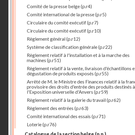
Comité de la presse belge
(p.r4)
Comité international de la presse
(p.r5)
Circulaire du comité exécutif
(p.r7)
Circulaire du comité exécutif
(p.r10)
Règlement général
(p.r12)
Système de classification générale
(p.r22)
Règlement relatif à l'installation et à la marche des
machines
(p.r51)
Règlement relatif à la vente, livraison d'échantillons e
dégustation de produits exposés
(p.r55)
Arrêté de M. le Ministre des Finances relatif à la fran
provisoire des droits d'entrée des produits destinés à
l'Exposition universelle d'Anvers
(p.r59)
Règlement relatif à la galerie du travail
(p.r62)
Règlement des entrées
(p.r63)
Comité international des essais
(p.r71)
Loterie
(p.r76)
Catalogue de la section belge
(n.n.)