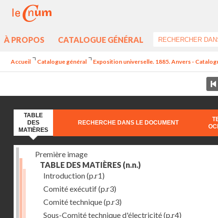
À PROPOS
CATALOGUE GÉNÉRAL
Accueil
Catalogue général
Exposition universelle. 1885. Anvers - Catalogu
TABLE
T
DES
RECHERCHE DANS LE DOCUMENT
OC
MATIÈRES
Première image
TABLE DES MATIÈRES
(n.n.)
Introduction
(p.r1)
Comité exécutif
(p.r3)
Comité technique
(p.r3)
Sous-Comité technique d'électricité
(p.r4)