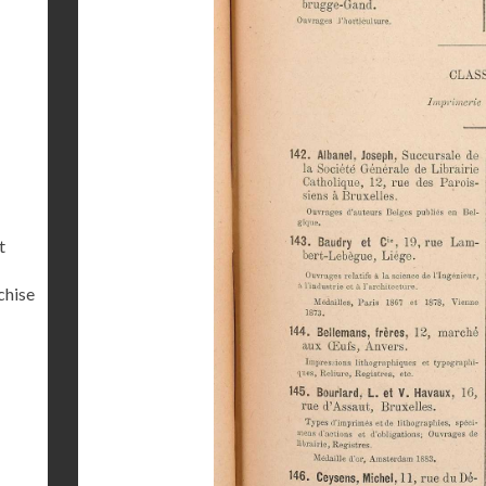
t
chise