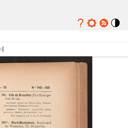
Mode
contraste
élévé