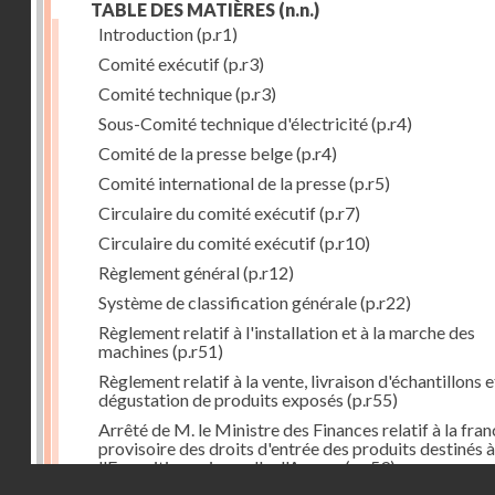
TABLE DES MATIÈRES
(n.n.)
Introduction
(p.r1)
Comité exécutif
(p.r3)
Comité technique
(p.r3)
Sous-Comité technique d'électricité
(p.r4)
Comité de la presse belge
(p.r4)
Comité international de la presse
(p.r5)
Circulaire du comité exécutif
(p.r7)
Circulaire du comité exécutif
(p.r10)
Règlement général
(p.r12)
Système de classification générale
(p.r22)
Règlement relatif à l'installation et à la marche des
machines
(p.r51)
Règlement relatif à la vente, livraison d'échantillons e
dégustation de produits exposés
(p.r55)
Arrêté de M. le Ministre des Finances relatif à la fran
provisoire des droits d'entrée des produits destinés à
l'Exposition universelle d'Anvers
(p.r59)
Droits réservés - CNAM