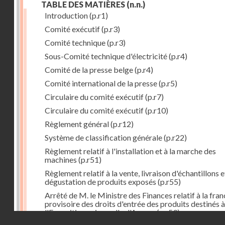
TABLE DES MATIÈRES
(n.n.)
Introduction
(p.r1)
Comité exécutif
(p.r3)
Comité technique
(p.r3)
Sous-Comité technique d'électricité
(p.r4)
Comité de la presse belge
(p.r4)
Comité international de la presse
(p.r5)
Circulaire du comité exécutif
(p.r7)
Circulaire du comité exécutif
(p.r10)
Règlement général
(p.r12)
Système de classification générale
(p.r22)
Règlement relatif à l'installation et à la marche des
machines
(p.r51)
Règlement relatif à la vente, livraison d'échantillons e
dégustation de produits exposés
(p.r55)
Arrêté de M. le Ministre des Finances relatif à la fran
provisoire des droits d'entrée des produits destinés à
l'Exposition universelle d'Anvers
(p.r59)
Droits réservés - CNAM