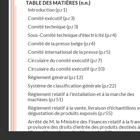
TABLE DES MATIÈRES
(n.n.)
Introduction
(p.r1)
Comité exécutif
(p.r3)
Comité technique
(p.r3)
Sous-Comité technique d'électricité
(p.r4)
Comité de la presse belge
(p.r4)
Comité international de la presse
(p.r5)
Circulaire du comité exécutif
(p.r7)
Circulaire du comité exécutif
(p.r10)
Règlement général
(p.r12)
Système de classification générale
(p.r22)
Règlement relatif à l'installation et à la marche des
machines
(p.r51)
Règlement relatif à la vente, livraison d'échantillons e
dégustation de produits exposés
(p.r55)
Arrêté de M. le Ministre des Finances relatif à la fran
provisoire des droits d'entrée des produits destinés à
l'Exposition universelle d'Anvers
(p.r59)
Droits réservés - CNAM