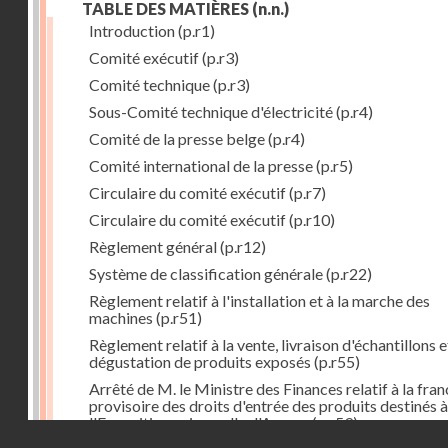
TABLE DES MATIÈRES
(n.n.)
Introduction
(p.r1)
Comité exécutif
(p.r3)
Comité technique
(p.r3)
Sous-Comité technique d'électricité
(p.r4)
Comité de la presse belge
(p.r4)
Comité international de la presse
(p.r5)
Circulaire du comité exécutif
(p.r7)
Circulaire du comité exécutif
(p.r10)
Règlement général
(p.r12)
Système de classification générale
(p.r22)
Règlement relatif à l'installation et à la marche des
machines
(p.r51)
Règlement relatif à la vente, livraison d'échantillons e
dégustation de produits exposés
(p.r55)
Arrêté de M. le Ministre des Finances relatif à la fran
provisoire des droits d'entrée des produits destinés à
l'Exposition universelle d'Anvers
(p.r59)
Droits réservés - CNAM