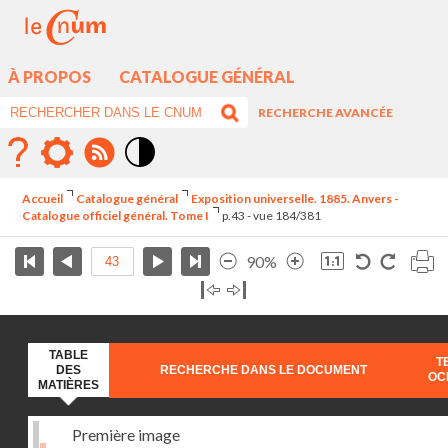
À PROPOS
CATALOGUE GÉNÉRAL
RECHERCHE AVANCÉE
Mode
contraste
Accueil
Catalogue général
Exposition universelle. 1885. Anvers -
élévé
Catalogue officiel général. Tome I
p.43 - vue 184/381
90%
TABLE
T
DES
RECHERCHE DANS LE DOCUMENT
OC
MATIÈRES
Première image