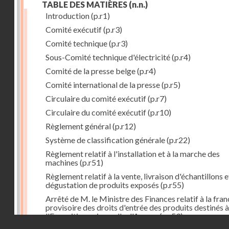
TABLE DES MATIÈRES
(n.n.)
Introduction
(p.r1)
Comité exécutif
(p.r3)
Comité technique
(p.r3)
Sous-Comité technique d'électricité
(p.r4)
Comité de la presse belge
(p.r4)
Comité international de la presse
(p.r5)
Circulaire du comité exécutif
(p.r7)
Circulaire du comité exécutif
(p.r10)
Règlement général
(p.r12)
Système de classification générale
(p.r22)
Règlement relatif à l'installation et à la marche des
machines
(p.r51)
Règlement relatif à la vente, livraison d'échantillons e
dégustation de produits exposés
(p.r55)
Arrêté de M. le Ministre des Finances relatif à la fran
provisoire des droits d'entrée des produits destinés à
l'Exposition universelle d'Anvers
(p.r59)
Droits réservés - CNAM