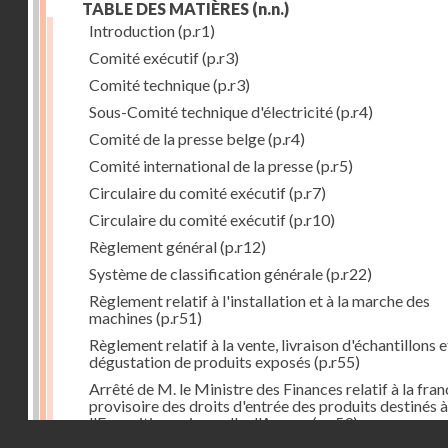
TABLE DES MATIÈRES
(n.n.)
Introduction
(p.r1)
Comité exécutif
(p.r3)
Comité technique
(p.r3)
Sous-Comité technique d'électricité
(p.r4)
Comité de la presse belge
(p.r4)
Comité international de la presse
(p.r5)
Circulaire du comité exécutif
(p.r7)
Circulaire du comité exécutif
(p.r10)
Règlement général
(p.r12)
Système de classification générale
(p.r22)
Règlement relatif à l'installation et à la marche des
machines
(p.r51)
Règlement relatif à la vente, livraison d'échantillons e
dégustation de produits exposés
(p.r55)
Arrêté de M. le Ministre des Finances relatif à la fran
provisoire des droits d'entrée des produits destinés à
l'Exposition universelle d'Anvers
(p.r59)
Droits réservés - CNAM