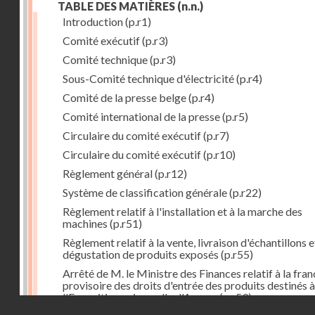
TABLE DES MATIÈRES
(n.n.)
Introduction
(p.r1)
Comité exécutif
(p.r3)
Comité technique
(p.r3)
Sous-Comité technique d'électricité
(p.r4)
Comité de la presse belge
(p.r4)
Comité international de la presse
(p.r5)
Circulaire du comité exécutif
(p.r7)
Circulaire du comité exécutif
(p.r10)
Règlement général
(p.r12)
Système de classification générale
(p.r22)
Règlement relatif à l'installation et à la marche des
machines
(p.r51)
Règlement relatif à la vente, livraison d'échantillons e
dégustation de produits exposés
(p.r55)
Arrêté de M. le Ministre des Finances relatif à la fran
provisoire des droits d'entrée des produits destinés à
l'Exposition universelle d'Anvers
(p.r59)
Droits réservés - CNAM