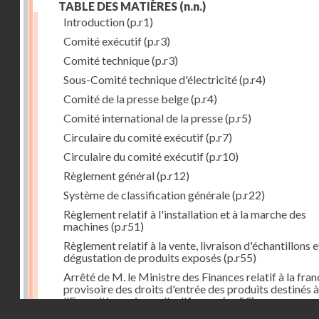
TABLE DES MATIÈRES
(n.n.)
Introduction
(p.r1)
Comité exécutif
(p.r3)
Comité technique
(p.r3)
Sous-Comité technique d'électricité
(p.r4)
Comité de la presse belge
(p.r4)
Comité international de la presse
(p.r5)
Circulaire du comité exécutif
(p.r7)
Circulaire du comité exécutif
(p.r10)
Règlement général
(p.r12)
Système de classification générale
(p.r22)
Règlement relatif à l'installation et à la marche des
machines
(p.r51)
Règlement relatif à la vente, livraison d'échantillons e
dégustation de produits exposés
(p.r55)
Arrêté de M. le Ministre des Finances relatif à la fran
provisoire des droits d'entrée des produits destinés à
l'Exposition universelle d'Anvers
(p.r59)
Droits réservés - CNAM