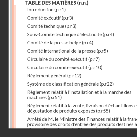
TABLE DES MATIÈRES
(n.n.)
Introduction
(p.r1)
Comité exécutif
(p.r3)
Comité technique
(p.r3)
Sous-Comité technique d'électricité
(p.r4)
Comité de la presse belge
(p.r4)
Comité international de la presse
(p.r5)
Circulaire du comité exécutif
(p.r7)
Circulaire du comité exécutif
(p.r10)
Règlement général
(p.r12)
Système de classification générale
(p.r22)
Règlement relatif à l'installation et à la marche des
machines
(p.r51)
Règlement relatif à la vente, livraison d'échantillons e
dégustation de produits exposés
(p.r55)
Arrêté de M. le Ministre des Finances relatif à la fran
provisoire des droits d'entrée des produits destinés à
l'Exposition universelle d'Anvers
(p.r59)
Droits réservés - CNAM